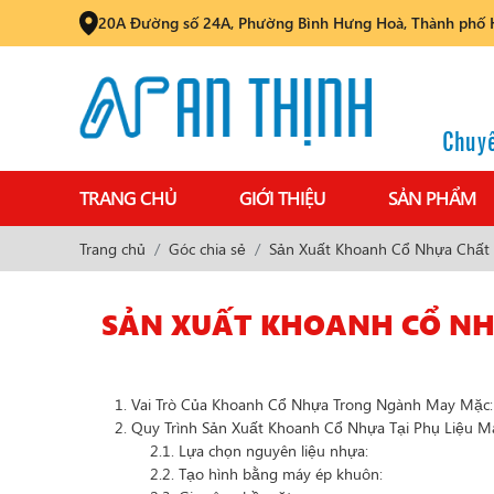
20A Đường số 24A, Phường Bình Hưng Hoà, Thành phố 
Chuyê
TRANG CHỦ
GIỚI THIỆU
SẢN PHẨM
Trang chủ
Góc chia sẻ
Sản Xuất Khoanh Cổ Nhựa Chất
SẢN XUẤT KHOANH CỔ NHỰ
1. Vai Trò Của Khoanh Cổ Nhựa Trong Ngành May Mặc:
2. Quy Trình Sản Xuất Khoanh Cổ Nhựa Tại Phụ Liệu M
2.1. Lựa chọn nguyên liệu nhựa:
2.2. Tạo hình bằng máy ép khuôn: