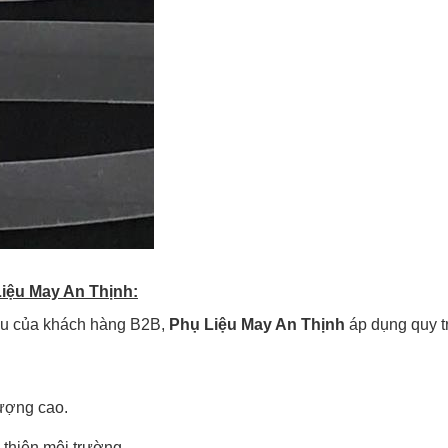
iệu May An Thịnh:
ầu của khách hàng B2B,
Phụ Liệu May An Thịnh
áp dụng quy t
ượng cao.
 thiện môi trường.