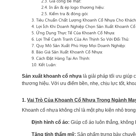
2.3. Gia công bề mặt:
2.4. In ấn & ép logo thương hiệu:
2.5. Kiểm tra & đóng gói:
3. Tiêu Chuẩn Chất Lượng Khoanh Cổ Nhựa Cho Khác
4. Lợi Ích Khi Doanh Nghiệp Chọn Sản Xuất Khoanh Cổ
5. Ứng Dụng Thực Tế Của Khoanh Cổ Nhựa:
6. Lợi Thế Cạnh Tranh Của An Thịnh So Với Đối Thủ:
7. Quy Mô Sản Xuất Phù Hợp Mọi Doanh Nghiệp:
8. Báo Giá Sản Xuất Khoanh Cổ Nhựa:
9. Cách Đặt Hàng Tại An Thịnh:
10. Kết Luận:
Sản xuất khoanh cổ nhựa
là giải pháp tối ưu giúp
thương hiệu. Với ưu điểm bền, nhẹ, chịu lực tốt, kh
1.
Vai Trò Của Khoanh Cổ Nhựa Trong Ngành Ma
Khoanh cổ nhựa không chỉ là một phụ kiện nhỏ trong 
Định hình cổ áo:
Giúp cổ áo luôn thẳng, không 
Tăng tính thẩm mỹ:
Sản phẩm trưng bày chuyên