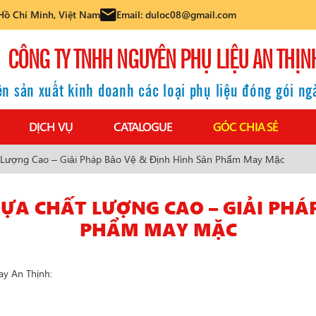
Hồ Chí Minh, Việt Nam
Email: duloc08@gmail.com
CÔNG TY TNHH NGUYÊN PHỤ LIỆU AN THỊN
n sản xuất kinh doanh các loại phụ liệu đóng gói n
DỊCH VỤ
CATALOGUE
GÓC CHIA SẺ
 Lượng Cao – Giải Pháp Bảo Vệ & Định Hình Sản Phẩm May Mặc
A CHẤT LƯỢNG CAO – GIẢI PHÁP
PHẨM MAY MẶC
ay An Thịnh: