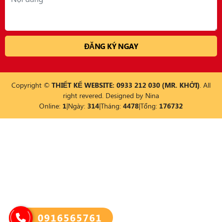
Copyright ©
THIẾT KẾ WEBSITE: 0933 212 030 (MR. KHỞI)
. All
right revered. Designed by
Nina
Online:
1
|
Ngày:
314
|
Tháng:
4478
|
Tổng:
176732
0916565761