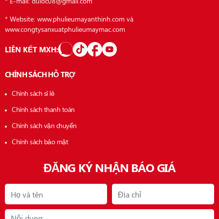
* E-mail: duloc08@gmail.com
* Website: www.phulieumayanthinh.com và
www.congtysanxuatphulieumaymac.com
LIÊN KẾT MXH:
CHÍNH SÁCH HỖ TRỢ
Chính sách sỉ lẻ
Chính sách thanh toán
Chính sách vận chuyển
Chính sách bảo mật
ĐĂNG KÝ NHẬN BÁO GIÁ