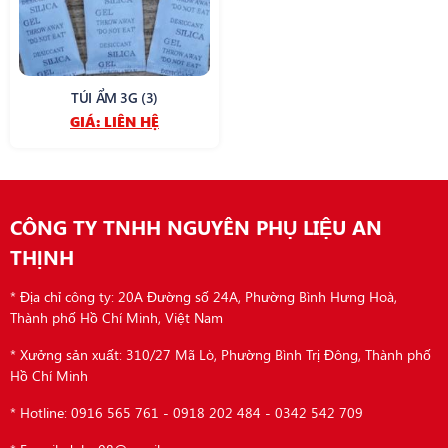
TÚI ẨM 3G (3)
GIÁ:
LIÊN HỆ
CÔNG TY TNHH NGUYÊN PHỤ LIỆU AN
THỊNH
* Địa chỉ công ty: 20A Đường số 24A, Phường Bình Hưng Hoà,
Thành phố Hồ Chí Minh, Việt Nam
* Xưởng sản xuất: 310/27 Mã Lò, Phường Bình Trị Đông, Thành phố
Hồ Chí Minh
* Hotline: 0916 565 761 - 0918 202 484 - 0342 542 709