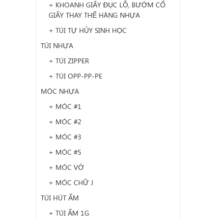
+ KHOANH GIẤY ĐỤC LỖ, BƯỚM CỔ
GIẤY THAY THẾ HÀNG NHỰA
+ TÚI TỰ HỦY SINH HỌC
TÚI NHỰA
+ TÚI ZIPPER
+ TÚI OPP-PP-PE
MÓC NHỰA
+ MÓC #1
+ MÓC #2
+ MÓC #3
+ MÓC #5
+ MÓC VỚ
+ MÓC CHỮ J
TÚI HÚT ẨM
+ TÚI ẨM 1G