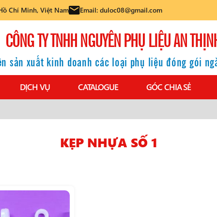
Hồ Chí Minh, Việt Nam
Email: duloc08@gmail.com
CÔNG TY TNHH NGUYÊN PHỤ LIỆU AN THỊN
n sản xuất kinh doanh các loại phụ liệu đóng gói n
DỊCH VỤ
CATALOGUE
GÓC CHIA SẺ
KẸP NHỰA SỐ 1