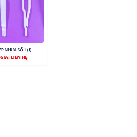
ẸP NHỰA SỐ 1 (1)
GIÁ:
LIÊN HỆ