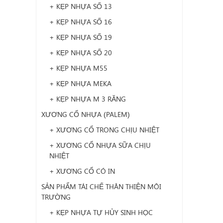
+ KẸP NHỰA SỐ 13
+ KẸP NHỰA SỐ 16
+ KẸP NHỰA SỐ 19
+ KẸP NHỰA SỐ 20
+ KẸP NHỰA M55
+ KẸP NHỰA MEKA
+ KẸP NHỰA M 3 RĂNG
XƯƠNG CỔ NHỰA (PALEM)
+ XƯƠNG CỔ TRONG CHỊU NHIỆT
+ XƯƠNG CỔ NHỰA SỮA CHỊU
NHIỆT
+ XƯƠNG CỔ CÓ IN
SẢN PHẨM TÁI CHẾ THÂN THIỆN MÔI
TRƯỜNG
+ KẸP NHỰA TỰ HỦY SINH HỌC