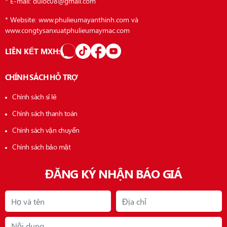
* E-mail: duloc08@gmail.com
* Website: www.phulieumayanthinh.com và
www.congtysanxuatphulieumaymac.com
LIÊN KẾT MXH:
CHÍNH SÁCH HỖ TRỢ
Chính sách sỉ lẻ
Chính sách thanh toán
Chính sách vận chuyển
Chính sách bảo mật
ĐĂNG KÝ NHẬN BÁO GIÁ