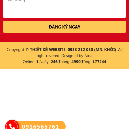
Copyright ©
THIẾT KẾ WEBSITE: 0933 212 030 (MR. KHỞI)
. All
right revered. Designed by
Nina
Online:
1
|
Ngày:
246
|
Tháng:
4990
|
Tổng:
177244
0916565761