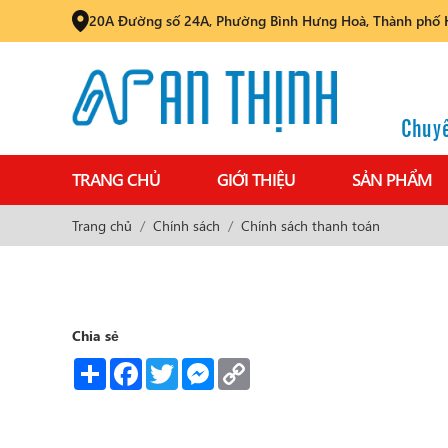
20A Đường số 24A, Phường Bình Hưng Hoà, Thành phố 
Chuyê
TRANG CHỦ
GIỚI THIỆU
SẢN PHẨM
Trang chủ
Chính sách
Chính sách thanh toán
Chia sẻ
Share
Facebook
Twitter
Messenger
Copy
Link