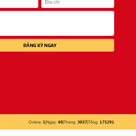
Online:
1
|
Ngày:
69
|
Tháng:
3037
|
Tổng:
175291