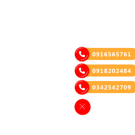
0916565761
0918202484
0342542709