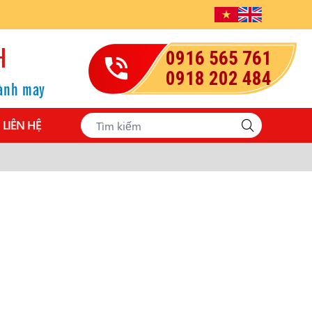
H
0916 565 761
0918 202 484
gành may
LIÊN HỆ