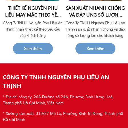
THIẾT KẾ NGUYÊN PHỤ
SẢN XUẤT NHANH CHÓNG
LIỆU MAY MẶC THEO YÊU
VÀ ĐÁP ỨNG SỐ LƯỢNG
CẦU CỦA KHÁCH HÀNG
LỚN CHO KHÁCH HÀNG
Công Ty TNHH Nguyên Phụ Liệu An
Công Ty TNHH Nguyên Phụ Liệu An
Thịnh nhận thiết kế theo yêu cầu
Thịnh sản xuất nhanh chóng và đáp
của khách hàng
ứng số lượng lớn cho khách hàng
Xem thêm
Xem thêm
CÔNG TY TNHH NGUYÊN PHỤ LIỆU AN
THỊNH
* Địa chỉ công ty: 20A Đường số 24A, Phường Bình Hưng Hoà,
Thành phố Hồ Chí Minh, Việt Nam
* Xưởng sản xuất: 310/27 Mã Lò, Phường Bình Trị Đông, Thành phố
Hồ Chí Minh