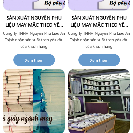
SẢN XUẤT NGUYÊN PHỤ
SẢN XUẤT NGUYÊN PHỤ
LIỆU MAY MẶC THEO YÊU
LIỆU MAY MẶC THEO YÊU
CẦU CỦA KHÁCH HÀNG-34
CẦU CỦA KHÁCH HÀNG
Công Ty TNHH Nguyên Phụ Liệu An
Công Ty TNHH Nguyên Phụ Liệu An
Thịnh nhận sản xuất theo yêu cầu
Thịnh nhận sản xuất theo yêu cầu
của khách hàng
của khách hàng
Xem thêm
Xem thêm