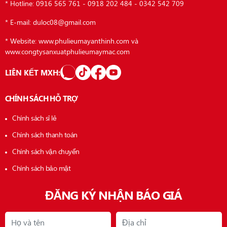
* Hotline: 0916 565 761 - 0918 202 484 - 0342 542 709
* E-mail: duloc08@gmail.com
* Website: www.phulieumayanthinh.com và
www.congtysanxuatphulieumaymac.com
LIÊN KẾT MXH:
CHÍNH SÁCH HỖ TRỢ
Chính sách sỉ lẻ
Chính sách thanh toán
Chính sách vận chuyển
Chính sách bảo mật
ĐĂNG KÝ NHẬN BÁO GIÁ