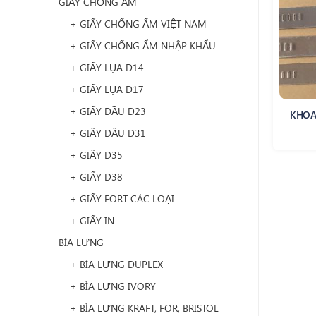
GIẤY CHỐNG ẨM
+ GIẤY CHỐNG ẨM VIỆT NAM
+ GIẤY CHỐNG ẨM NHẬP KHẨU
+ GIẤY LỤA D14
+ GIẤY LỤA D17
+ GIẤY DẦU D23
KHOA
+ GIẤY DẦU D31
+ GIẤY D35
+ GIẤY D38
+ GIẤY FORT CÁC LOẠI
+ GIẤY IN
BÌA LƯNG
+ BÌA LƯNG DUPLEX
+ BÌA LƯNG IVORY
+ BÌA LƯNG KRAFT, FOR, BRISTOL