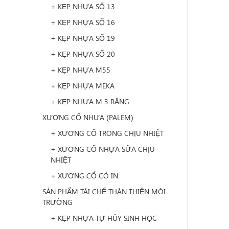
+ KẸP NHỰA SỐ 13
+ KẸP NHỰA SỐ 16
+ KẸP NHỰA SỐ 19
+ KẸP NHỰA SỐ 20
+ KẸP NHỰA M55
+ KẸP NHỰA MEKA
+ KẸP NHỰA M 3 RĂNG
XƯƠNG CỔ NHỰA (PALEM)
+ XƯƠNG CỔ TRONG CHỊU NHIỆT
+ XƯƠNG CỔ NHỰA SỮA CHỊU
NHIỆT
+ XƯƠNG CỔ CÓ IN
SẢN PHẨM TÁI CHẾ THÂN THIỆN MÔI
TRƯỜNG
+ KẸP NHỰA TỰ HỦY SINH HỌC