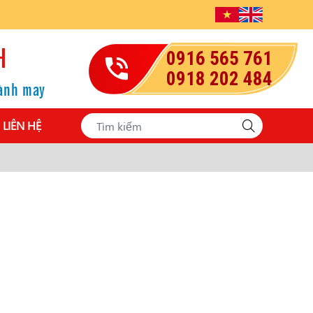
H
0916 565 761
0918 202 484
gành may
LIÊN HỆ