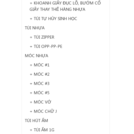
+ KHOANH GIẤY ĐỤC LỖ, BƯỚM CỔ
GIẤY THAY THẾ HÀNG NHỰA
+ TÚI TỰ HỦY SINH HỌC
TÚI NHỰA
+ TÚI ZIPPER
+ TÚI OPP-PP-PE
MÓC NHỰA
+ MÓC #1
+ MÓC #2
+ MÓC #3
+ MÓC #5
+ MÓC VỚ
+ MÓC CHỮ J
TÚI HÚT ẨM
+ TÚI ẨM 1G