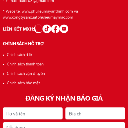
* E-mail: duloc08@gmail.com
* Website: www.phulieumayanthinh.com và
www.congtysanxuatphulieumaymac.com
LIÊN KẾT MXH:
CHÍNH SÁCH HỖ TRỢ
Chính sách sỉ lẻ
Chính sách thanh toán
Chính sách vận chuyển
Chính sách bảo mật
ĐĂNG KÝ NHẬN BÁO GIÁ