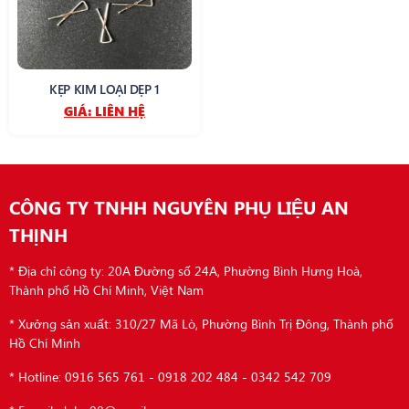
KẸP KIM LOẠI DẸP 1
GIÁ:
LIÊN HỆ
CÔNG TY TNHH NGUYÊN PHỤ LIỆU AN
THỊNH
* Địa chỉ công ty: 20A Đường số 24A, Phường Bình Hưng Hoà,
Thành phố Hồ Chí Minh, Việt Nam
* Xưởng sản xuất: 310/27 Mã Lò, Phường Bình Trị Đông, Thành phố
Hồ Chí Minh
* Hotline: 0916 565 761 - 0918 202 484 - 0342 542 709