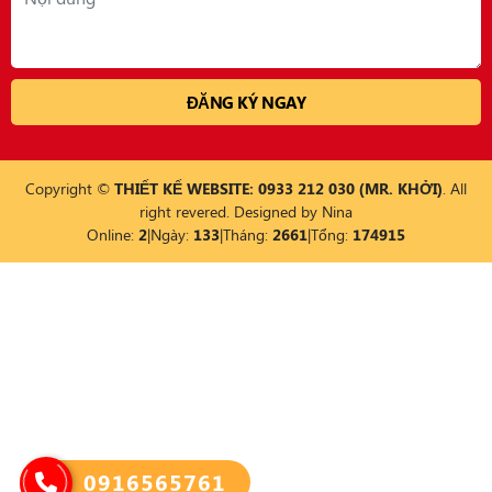
Copyright ©
THIẾT KẾ WEBSITE: 0933 212 030 (MR. KHỞI)
. All
right revered. Designed by
Nina
Online:
2
|
Ngày:
133
|
Tháng:
2661
|
Tổng:
174915
0916565761