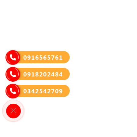
0916565761
0918202484
0342542709