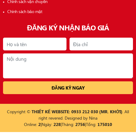
Chính sách vận chuyển
Chính sách bảo mật
ĐĂNG KÝ NHẬN BÁO GIÁ
Copyright ©
THIẾT KẾ WEBSITE: 0933 212 030 (MR. KHỞI)
. All
right revered. Designed by
Nina
Online:
2
|
Ngày:
228
|
Tháng:
2756
|
Tổng:
175010