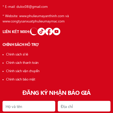
* E-mail: duloc08@gmail.com
* Website: www.phulieumayanthinh.com và
www.congtysanxuatphulieumaymac.com
LIÊN KẾT MXH:
CHÍNH SÁCH HỖ TRỢ
Chính sách sỉ lẻ
Chính sách thanh toán
Chính sách vận chuyển
Chính sách bảo mật
ĐĂNG KÝ NHẬN BÁO GIÁ