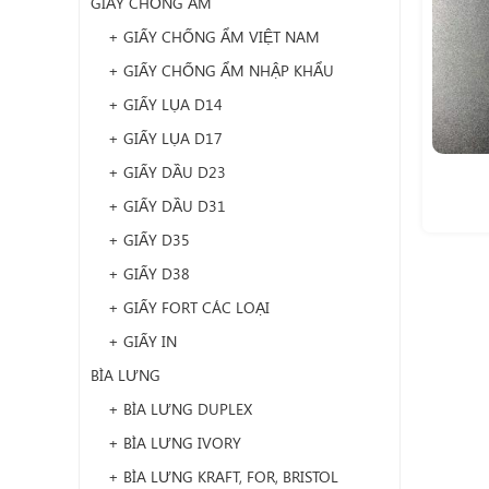
GIẤY CHỐNG ẨM
+ GIẤY CHỐNG ẨM VIỆT NAM
+ GIẤY CHỐNG ẨM NHẬP KHẨU
+ GIẤY LỤA D14
+ GIẤY LỤA D17
+ GIẤY DẦU D23
+ GIẤY DẦU D31
+ GIẤY D35
+ GIẤY D38
+ GIẤY FORT CÁC LOẠI
+ GIẤY IN
BÌA LƯNG
+ BÌA LƯNG DUPLEX
+ BÌA LƯNG IVORY
+ BÌA LƯNG KRAFT, FOR, BRISTOL