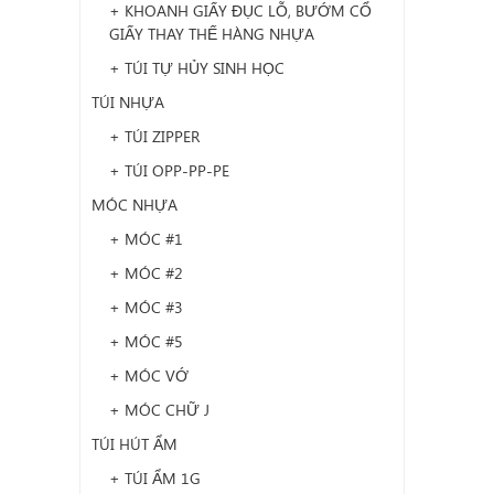
+ KHOANH GIẤY ĐỤC LỖ, BƯỚM CỔ
GIẤY THAY THẾ HÀNG NHỰA
+ TÚI TỰ HỦY SINH HỌC
TÚI NHỰA
+ TÚI ZIPPER
+ TÚI OPP-PP-PE
MÓC NHỰA
+ MÓC #1
+ MÓC #2
+ MÓC #3
+ MÓC #5
+ MÓC VỚ
+ MÓC CHỮ J
TÚI HÚT ẨM
+ TÚI ẨM 1G