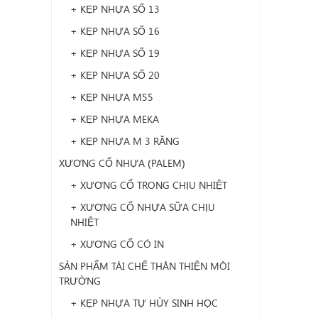
+ KẸP NHỰA SỐ 13
+ KẸP NHỰA SỐ 16
+ KẸP NHỰA SỐ 19
+ KẸP NHỰA SỐ 20
+ KẸP NHỰA M55
+ KẸP NHỰA MEKA
+ KẸP NHỰA M 3 RĂNG
XƯƠNG CỔ NHỰA (PALEM)
+ XƯƠNG CỔ TRONG CHỊU NHIỆT
+ XƯƠNG CỔ NHỰA SỮA CHỊU
NHIỆT
+ XƯƠNG CỔ CÓ IN
SẢN PHẨM TÁI CHẾ THÂN THIỆN MÔI
TRƯỜNG
+ KẸP NHỰA TỰ HỦY SINH HỌC