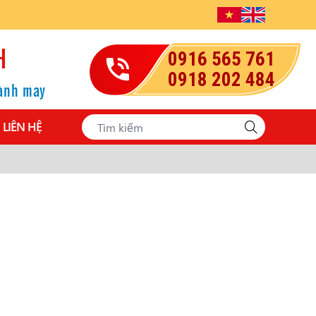
H
0916 565 761
0918 202 484
gành may
LIÊN HỆ