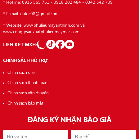
* Hotline: 0916 565 761 - 0918 202 484 - 0342 542 709
* E-mail: duloc08@gmail.com
* Website: www.phulieumayanthinh.com và
www.congtysanxuatphulieumaymac.com
LIÊN KẾT MXH:
CHÍNH SÁCH HỖ TRỢ
Chính sách sỉ lẻ
Chính sách thanh toán
Chính sách vận chuyển
Chính sách bảo mật
ĐĂNG KÝ NHẬN BÁO GIÁ