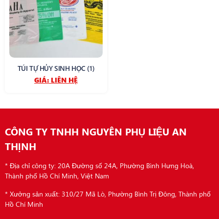
TÚI TỰ HỦY SINH HỌC (1)
GIÁ:
LIÊN HỆ
CÔNG TY TNHH NGUYÊN PHỤ LIỆU AN
THỊNH
* Địa chỉ công ty: 20A Đường số 24A, Phường Bình Hưng Hoà,
Thành phố Hồ Chí Minh, Việt Nam
* Xưởng sản xuất: 310/27 Mã Lò, Phường Bình Trị Đông, Thành phố
Hồ Chí Minh