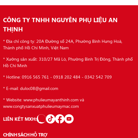
CÔNG TY TNHH NGUYÊN PHỤ LIỆU AN
THỊNH
* Địa chỉ công ty: 20A Đường số 24A, Phường Bình Hưng Hoà,
Thành phố Hồ Chí Minh, Việt Nam
* Xưởng sản xuất: 310/27 Mã Lò, Phường Bình Trị Đông, Thành phố
Hồ Chí Minh
* Hotline: 0916 565 761 - 0918 202 484 - 0342 542 709
* E-mail: duloc08@gmail.com
* Website: www.phulieumayanthinh.com và
www.congtysanxuatphulieumaymac.com
LIÊN KẾT MXH:
CHÍNH SÁCH HỖ TRỢ