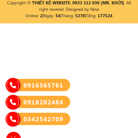
Copyright ©
THIẾT KẾ WEBSITE: 0933 212 030 (MR. KHỞI)
. All
right revered. Designed by
Nina
Online:
2
|
Ngày:
54
|
Tháng:
5270
|
Tổng:
177524
0916565761
0918202484
0342542709