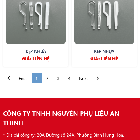
KẸP NHỰA
KẸP NHỰA
GIÁ:
LIÊN HỆ
GIÁ:
LIÊN HỆ
First
1
2
3
4
Next
CÔNG TY TNHH NGUYÊN PHỤ LIỆU AN
THỊNH
* Địa chỉ công ty: 20A Đường số 24A, Phường Bình Hưng Hoà,