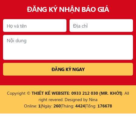
ĐĂNG KÝ NHẬN BÁO GIÁ
Copyright ©
THIẾT KẾ WEBSITE: 0933 212 030 (MR. KHỞI)
. All
right revered. Designed by
Nina
Online:
1
|
Ngày:
260
|
Tháng:
4424
|
Tổng:
176678