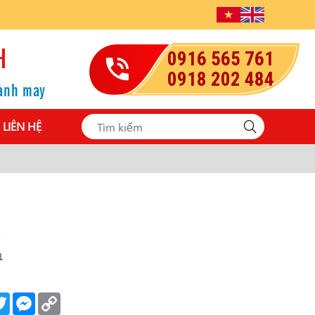
H
0916 565 761
0918 202 484
gành may
LIÊN HỆ
:
1
ebook
Twitter
Messenger
Copy
Link