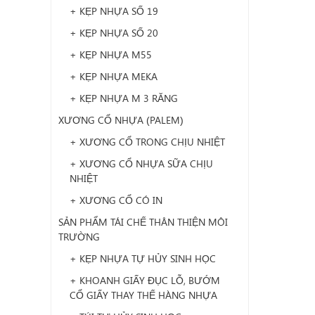
+ KẸP NHỰA SỐ 19
+ KẸP NHỰA SỐ 20
+ KẸP NHỰA M55
+ KẸP NHỰA MEKA
+ KẸP NHỰA M 3 RĂNG
XƯƠNG CỔ NHỰA (PALEM)
+ XƯƠNG CỔ TRONG CHỊU NHIỆT
+ XƯƠNG CỔ NHỰA SỮA CHỊU
NHIỆT
+ XƯƠNG CỔ CÓ IN
SẢN PHẨM TÁI CHẾ THÂN THIỆN MÔI
TRƯỜNG
+ KẸP NHỰA TỰ HỦY SINH HỌC
+ KHOANH GIẤY ĐỤC LỖ, BƯỚM
CỔ GIẤY THAY THẾ HÀNG NHỰA