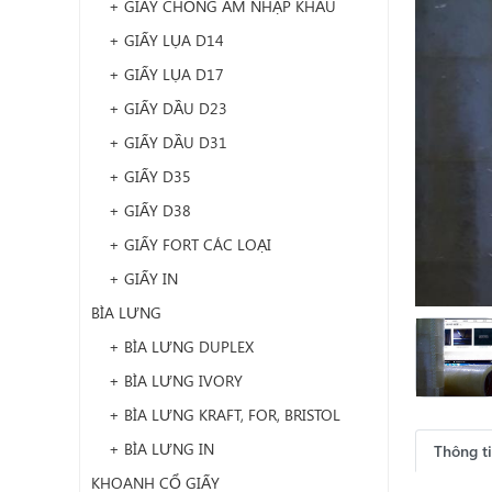
+ GIẤY CHỐNG ẨM NHẬP KHẨU
+ GIẤY LỤA D14
+ GIẤY LỤA D17
+ GIẤY DẦU D23
+ GIẤY DẦU D31
+ GIẤY D35
+ GIẤY D38
+ GIẤY FORT CÁC LOẠI
+ GIẤY IN
BÌA LƯNG
+ BÌA LƯNG DUPLEX
+ BÌA LƯNG IVORY
+ BÌA LƯNG KRAFT, FOR, BRISTOL
+ BÌA LƯNG IN
Thông t
KHOANH CỔ GIẤY