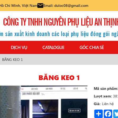
Hồ Chí Minh, Việt Nam
Email: duloc08@gmail.com
CÔNG TY TNHH NGUYÊN PHỤ LIỆU AN THỊN
n sản xuất kinh doanh các loại phụ liệu đóng gói n
DỊCH VỤ
CATALOGUE
GÓC CHIA SẺ
BĂNG KEO 1
BĂNG KEO 1
Mã sản phẩm
Lượt xem:
38
Giá:
Liên hệ
Share
Fac