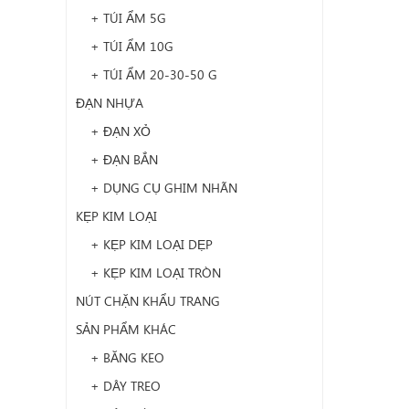
+ TÚI ẨM 5G
+ TÚI ẨM 10G
+ TÚI ẨM 20-30-50 G
ĐẠN NHỰA
+ ĐẠN XỎ
+ ĐẠN BẮN
+ DỤNG CỤ GHIM NHÃN
KẸP KIM LOẠI
+ KẸP KIM LOẠI DẸP
+ KẸP KIM LOẠI TRÒN
NÚT CHẶN KHẨU TRANG
SẢN PHẨM KHÁC
+ BĂNG KEO
+ DÂY TREO