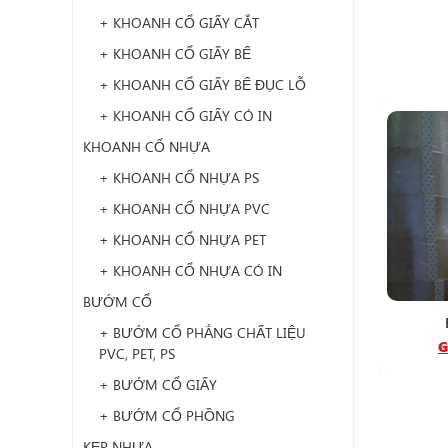
+ KHOANH CỔ GIẤY CẮT
+ KHOANH CỔ GIẤY BẾ
+ KHOANH CỔ GIẤY BẾ ĐỤC LỖ
+ KHOANH CỔ GIẤY CÓ IN
KHOANH CỔ NHỰA
+ KHOANH CỔ NHỰA PS
+ KHOANH CỔ NHỰA PVC
+ KHOANH CỔ NHỰA PET
+ KHOANH CỔ NHỰA CÓ IN
BƯỚM CỔ
+ BƯỚM CỔ PHẲNG CHẤT LIỆU
G
PVC, PET, PS
+ BƯỚM CỔ GIẤY
+ BƯỚM CỔ PHỒNG
KẸP NHỰA